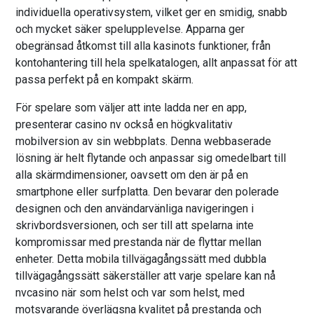
individuella operativsystem, vilket ger en smidig, snabb
och mycket säker spelupplevelse. Apparna ger
obegränsad åtkomst till alla kasinots funktioner, från
kontohantering till hela spelkatalogen, allt anpassat för att
passa perfekt på en kompakt skärm.
För spelare som väljer att inte ladda ner en app,
presenterar casino nv också en högkvalitativ
mobilversion av sin webbplats. Denna webbaserade
lösning är helt flytande och anpassar sig omedelbart till
alla skärmdimensioner, oavsett om den är på en
smartphone eller surfplatta. Den bevarar den polerade
designen och den användarvänliga navigeringen i
skrivbordsversionen, och ser till att spelarna inte
kompromissar med prestanda när de flyttar mellan
enheter. Detta mobila tillvägagångssätt med dubbla
tillvägagångssätt säkerställer att varje spelare kan nå
nvcasino när som helst och var som helst, med
motsvarande överlägsna kvalitet på prestanda och