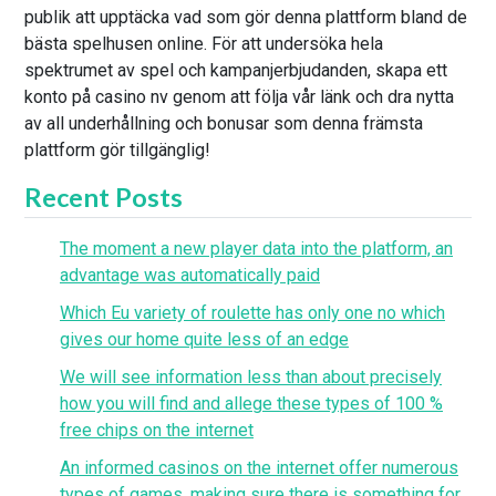
publik att upptäcka vad som gör denna plattform bland de
bästa spelhusen online. För att undersöka hela
spektrumet av spel och kampanjerbjudanden, skapa ett
konto på casino nv genom att följa vår länk och dra nytta
av all underhållning och bonusar som denna främsta
plattform gör tillgänglig!
Recent Posts
The moment a new player data into the platform, an
advantage was automatically paid
Which Eu variety of roulette has only one no which
gives our home quite less of an edge
We will see information less than about precisely
how you will find and allege these types of 100 %
free chips on the internet
An informed casinos on the internet offer numerous
types of games, making sure there is something for