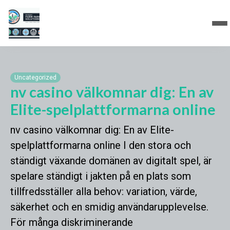
Uncategorized
nv casino välkomnar dig: En av
Elite-spelplattformarna online
nv casino välkomnar dig: En av Elite-
spelplattformarna online I den stora och
ständigt växande domänen av digitalt spel, är
spelare ständigt i jakten på en plats som
tillfredsställer alla behov: variation, värde,
säkerhet och en smidig användarupplevelse.
För många diskriminerande