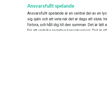
Ansvarsfullt spelande
Ansvarsfullt spelande är en central del av en lyc
sig själv och att veta när det är dags att sluta.
förlora, och håll dig till den summan. Det är lätt
för att undvika negativa konsekvenser. Det är all
påverkar din ekonomi.
Det är också viktigt att känna till och respekte
kan det vara bättre att avstå från spelande för 
att vinna, utan också om att ha roligt och skapa
Strategier för olika spel
Varje casinospel kräver olika strategier för att 
handlar det om att lära sig grundläggande strateg
träna på dessa strategier kan du öka dina vins
är det viktigt att vara flexibel och anpassa sig t
För spel som roulette handlar det om att förstå
föredrar att göra insatser på externa satsningar