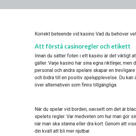
Korrekt beteende vid kasino Vad du behöver veta
Att förstå casinoregler och etikett
Innan du sätter foten i ett kasino är det viktigt
gäller. Varje kasino har sina egna riktlinjer, m
personal och andra spelare skapar en trevligare 
och bidra till en positiv spelupplevelse. Du kan
över alternativen som finns tillgängliga.
När du spelar vid borden, oavsett om det är blackj
spelets regler. Var medveten om hur man gör sin
när man ska stanna eller dra kort. Genom att vi
din kväll att bli mer njutbar.