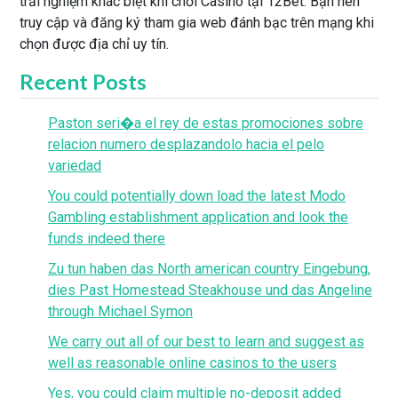
trải nghiệm khác biệt khi chơi Casino tại 12Bet. Bạn nên
truy cập và đăng ký tham gia web đánh bạc trên mạng khi
chọn được địa chỉ uy tín.
Recent Posts
Paston seri�a el rey de estas promociones sobre
relacion numero desplazandolo hacia el pelo
variedad
You could potentially down load the latest Modo
Gambling establishment application and look the
funds indeed there
Zu tun haben das North american country Eingebung,
dies Past Homestead Steakhouse und das Angeline
through Michael Symon
We carry out all of our best to learn and suggest as
well as reasonable online casinos to the users
Yes, you could claim multiple no-deposit added