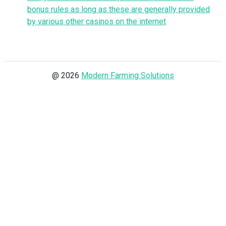
bonus rules as long as these are generally provided
by various other casinos on the internet
@ 2026
Modern Farming Solutions