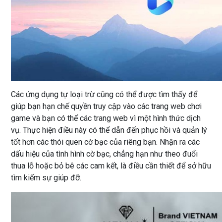
Các ứng dụng tự loại trừ cũng có thể được tìm thấy để
giúp bạn hạn chế quyền truy cập vào các trang web chơi
game và bạn có thể các trang web vì một hình thức dịch
vụ. Thực hiện điều này có thể dẫn đến phục hồi và quản lý
tốt hơn các thói quen cờ bạc của riêng bạn. Nhận ra các
dấu hiệu của tình hình cờ bạc, chẳng hạn như theo đuổi
thua lỗ hoặc bỏ bê các cam kết, là điều cần thiết để sở hữu
tìm kiếm sự giúp đỡ.